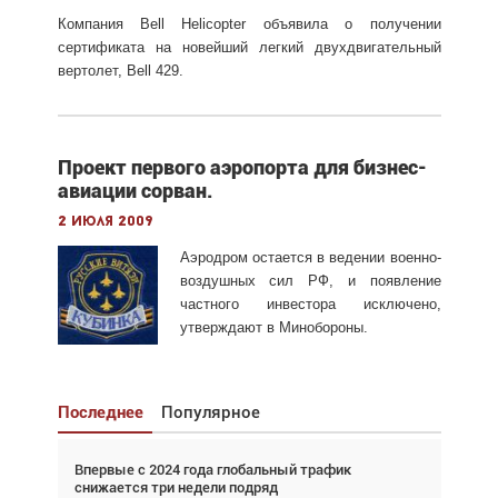
Компания Bell Helicopter объявила о получении
сертификата на новейший легкий двухдвигательный
вертолет, Bell 429.
Проект первого аэропорта для бизнес-
авиации сорван.
2 июля 2009
Аэродром остается в ведении военно-
воздушных сил РФ, и появление
частного инвестора исключено,
утверждают в Минобороны.
Последнее
Популярное
Впервые с 2024 года глобальный трафик
Взгляд с высоты: тандем вертолётов и БПЛА в
снижается три недели подряд
спасательных операциях