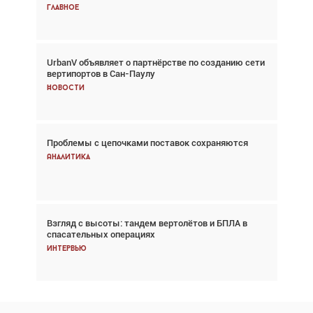
Главное
Главное
UrbanV объявляет о партнёрстве по созданию сети
Авиационный фотограф Дэйв Кох: «Фотография
вертипортов в Сан-Паулу
говорит сама за себя... а ИИ всё портит»
Новости
Новости
Проблемы с цепочками поставок сохраняются
Впервые с 2024 года глобальный трафик
снижается три недели подряд
Аналитика
Аналитика
Взгляд с высоты: тандем вертолётов и БПЛА в
Частный самолёт – это актив. Подходите к
спасательных операциях
покупке соответствующим образом
Интервью
Интервью