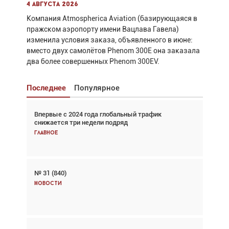
4 августа 2026
Компания Atmospherica Aviation (базирующаяся в
пражском аэропорту имени Вацлава Гавела)
изменила условия заказа, объявленного в июне:
вместо двух самолётов Phenom 300E она заказала
два более совершенных Phenom 300EV.
Последнее
Популярное
Впервые с 2024 года глобальный трафик
Взгляд с высоты: тандем вертолётов и БПЛА в
снижается три недели подряд
спасательных операциях
Главное
Главное
№ 31 (840)
Авиационный фотограф Дэйв Кох: «Фотография
говорит сама за себя... а ИИ всё портит»
Новости
Новости