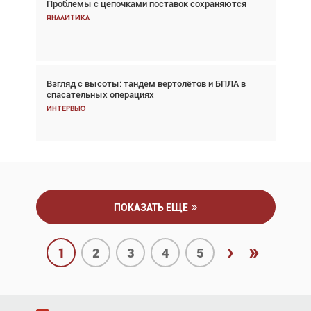
Проблемы с цепочками поставок сохраняются
Впервые с 2024 года глобальный трафик
снижается три недели подряд
Аналитика
Аналитика
Взгляд с высоты: тандем вертолётов и БПЛА в
Частный самолёт – это актив. Подходите к
спасательных операциях
покупке соответствующим образом
Интервью
Интервью
ПОКАЗАТЬ ЕЩЕ
›
»
1
2
3
4
5