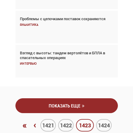
Проблемы с цепочками поставок сохраняются
Впервые с 2024 года глобальный трафик
снижается три недели подряд
Аналитика
Аналитика
Взгляд с высоты: тандем вертолётов и БПЛА в
Частный самолёт – это актив. Подходите к
спасательных операциях
покупке соответствующим образом
Интервью
Интервью
ПОКАЗАТЬ ЕЩЕ
«
‹
1421
1422
1423
1424