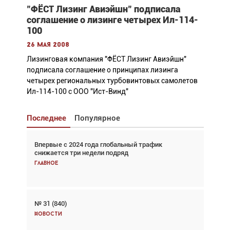
"ФЁСТ Лизинг Авиэйшн" подписала
соглашение о лизинге четырех Ил-114-
100
26 мая 2008
Лизинговая компания "ФЁСТ Лизинг Авиэйшн"
подписала соглашение о принципах лизинга
четырех региональных турбовинтовых самолетов
Ил-114-100 с ООО "Ист-Винд"
Последнее
Популярное
Впервые с 2024 года глобальный трафик
Взгляд с высоты: тандем вертолётов и БПЛА в
снижается три недели подряд
спасательных операциях
Главное
Главное
№ 31 (840)
Авиационный фотограф Дэйв Кох: «Фотография
говорит сама за себя... а ИИ всё портит»
Новости
Новости