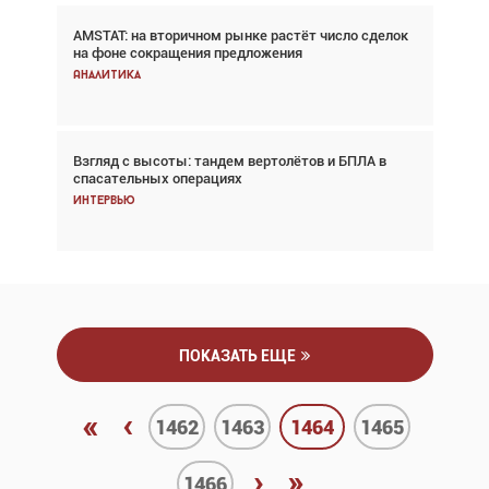
AMSTAT: на вторичном рынке растёт число сделок
Проблемы с цепочками поставок сохраняются
на фоне сокращения предложения
Аналитика
Аналитика
Взгляд с высоты: тандем вертолётов и БПЛА в
Частный самолёт – это актив. Подходите к
спасательных операциях
покупке соответствующим образом
Интервью
Интервью
ПОКАЗАТЬ ЕЩЕ
«
‹
1462
1463
1464
1465
›
»
1466