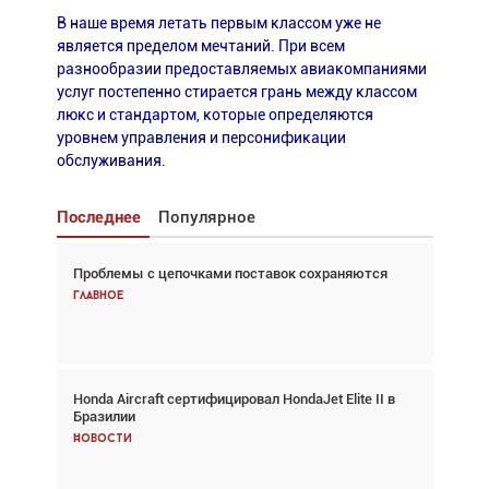
В наше время летать первым классом уже не
является пределом мечтаний. При всем
разнообразии предоставляемых авиакомпаниями
услуг постепенно стирается грань между классом
люкс и стандартом, которые определяются
уровнем управления и персонификации
обслуживания.
Последнее
Популярное
Проблемы с цепочками поставок сохраняются
Взгляд с высоты: тандем вертолётов и БПЛА в
спасательных операциях
Главное
Главное
Honda Aircraft сертифицировал HondaJet Elite II в
Авиационный фотограф Дэйв Кох: «Фотография
Бразилии
говорит сама за себя... а ИИ всё портит»
Новости
Новости