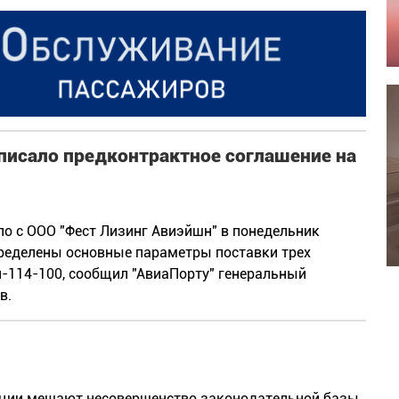
писало предконтрактное соглашение на
о с ООО "Фест Лизинг Авиэйшн" в понедельник
пределены основные параметры поставки трех
-114-100, сообщил "АвиаПорту" генеральный
в.
ации мешают несовершенство законодательной базы,