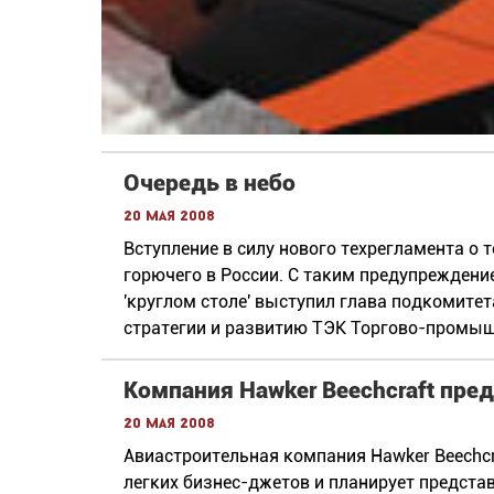
Очередь в небо
20 мая 2008
Вступление в силу нового техрегламента о
горючего в России. С таким предупрежден
'круглом столе' выступил глава подкомите
стратегии и развитию ТЭК Торгово-промыш
Компания Hawker Beechcraft пред
20 мая 2008
Авиастроительная компания Hawker Beechcr
легких бизнес-джетов и планирует представ