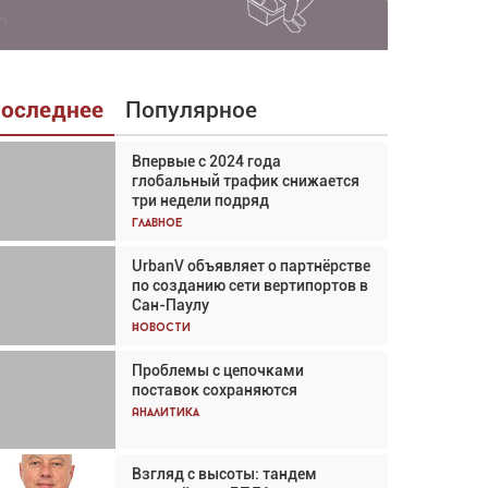
оследнее
Популярное
Впервые с 2024 года
Взгляд с высоты: тандем
глобальный трафик снижается
вертолётов и БПЛА в
три недели подряд
спасательных операциях
Главное
Главное
UrbanV объявляет о партнёрстве
Авиационный фотограф Дэйв
по созданию сети вертипортов в
Кох: «Фотография говорит сама
Сан-Паулу
за себя... а ИИ всё портит»
Новости
Новости
Проблемы с цепочками
Впервые с 2024 года
поставок сохраняются
глобальный трафик снижается
три недели подряд
Аналитика
Аналитика
Взгляд с высоты: тандем
Частный самолёт – это актив.