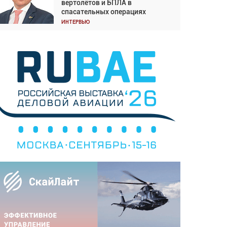
вертолётов и БПЛА в
Подходите к покупке
спасательных операциях
соответствующим образом
Интервью
Интервью