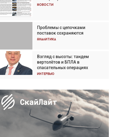
Кох: «Фотография говорит сама
Новости
за себя... а ИИ всё портит»
Новости
Проблемы с цепочками
Впервые с 2024 года
поставок сохраняются
глобальный трафик снижается
три недели подряд
Аналитика
Аналитика
Взгляд с высоты: тандем
Частный самолёт – это актив.
вертолётов и БПЛА в
Подходите к покупке
спасательных операциях
соответствующим образом
Интервью
Интервью