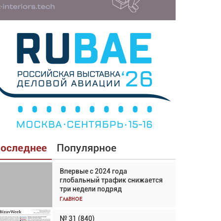
оследнее
Популярное
Впервые с 2024 года
Взгляд с высоты: тандем
глобальный трафик снижается
вертолётов и БПЛА в
три недели подряд
спасательных операциях
Главное
Главное
№ 31 (840)
Авиационный фотограф Дэйв