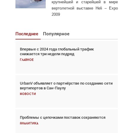
крупнейшей и старейшей в мире
вертолетной выставке Heli – Expo
2009
Последнее
Популярное
Впервые с 2024 года глобальный трафик
Взгляд с высоты: тандем вертолётов и БПЛА в
снижается три недели подряд
спасательных операциях
Главное
Главное
UrbanV объявляет о партнёрстве по созданию сети
Авиационный фотограф Дэйв Кох: «Фотография
вертипортов в Сан-Паулу
говорит сама за себя... а ИИ всё портит»
Новости
Новости
Проблемы с цепочками поставок сохраняются
Впервые с 2024 года глобальный трафик
снижается три недели подряд
Аналитика
Аналитика