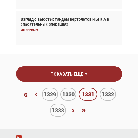
Взгляд с высоты: тандем вертолётов и БПЛА в
Частный самолёт – это актив. Подходите к
спасательных операциях
покупке соответствующим образом
Интервью
Интервью
ПОКАЗАТЬ ЕЩЕ
«
‹
1329
1330
1331
1332
›
»
1333