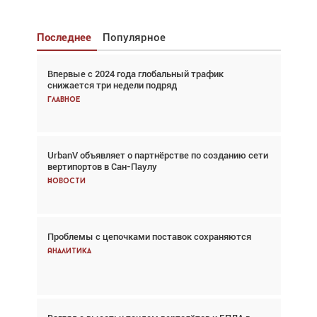
Последнее
Популярное
Впервые с 2024 года глобальный трафик
Взгляд с высоты: тандем вертолётов и БПЛА в
снижается три недели подряд
спасательных операциях
Главное
Главное
UrbanV объявляет о партнёрстве по созданию сети
Авиационный фотограф Дэйв Кох: «Фотография
вертипортов в Сан-Паулу
говорит сама за себя... а ИИ всё портит»
Новости
Новости
Проблемы с цепочками поставок сохраняются
Впервые с 2024 года глобальный трафик
снижается три недели подряд
Аналитика
Аналитика