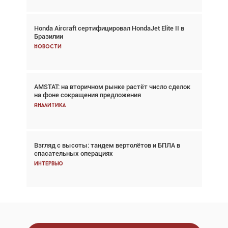
Honda Aircraft сертифицировал HondaJet Elite II в
Авиационный фотограф Дэйв Кох: «Фотография
Бразилии
говорит сама за себя... а ИИ всё портит»
Новости
Новости
AMSTAT: на вторичном рынке растёт число сделок
Проблемы с цепочками поставок сохраняются
на фоне сокращения предложения
Аналитика
Аналитика
Взгляд с высоты: тандем вертолётов и БПЛА в
Частный самолёт – это актив. Подходите к
спасательных операциях
покупке соответствующим образом
Интервью
Интервью