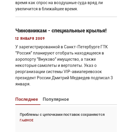
время как спрос на воздушные суда вряд ли
увеличится в ближайшее время.
Чиновникам - специальные крылья!
12 января 2009
У зарегистрированной в Санкт-Петербурге ГТК
"Россия" планируют отобрать находящееся в
аэропорту "Внуково" имущество, а также
некоторые самолеты и вертолеты. Указ о
реорганизации системы VIP-авиаперевозок
президент России Дмитрий Медведев подписал 3
января.
Последнее
Популярное
Проблемы с цепочками поставок сохраняются
Взгляд с высоты: тандем вертолётов и БПЛА в
спасательных операциях
Главное
Главное