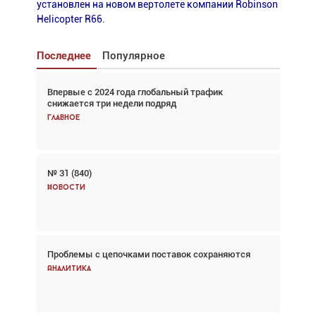
установлен на новом вертолете компании Robinson
Helicopter R66.
Последнее
Популярное
Впервые с 2024 года глобальный трафик
Взгляд с высоты: тандем вертолётов и БПЛА в
снижается три недели подряд
спасательных операциях
Главное
Главное
№ 31 (840)
Авиационный фотограф Дэйв Кох: «Фотография
говорит сама за себя... а ИИ всё портит»
Новости
Новости
Проблемы с цепочками поставок сохраняются
Впервые с 2024 года глобальный трафик
снижается три недели подряд
Аналитика
Аналитика