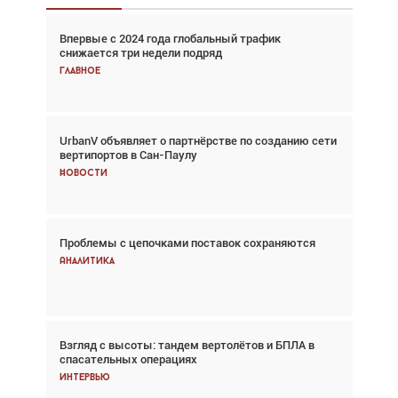
Впервые с 2024 года глобальный трафик
Взгляд с высоты: тандем вертолётов и БПЛА в
снижается три недели подряд
спасательных операциях
Главное
Главное
UrbanV объявляет о партнёрстве по созданию сети
Авиационный фотограф Дэйв Кох: «Фотография
вертипортов в Сан-Паулу
говорит сама за себя... а ИИ всё портит»
Новости
Новости
Проблемы с цепочками поставок сохраняются
Впервые с 2024 года глобальный трафик
снижается три недели подряд
Аналитика
Аналитика
Взгляд с высоты: тандем вертолётов и БПЛА в
Частный самолёт – это актив. Подходите к
спасательных операциях
покупке соответствующим образом
Интервью
Интервью