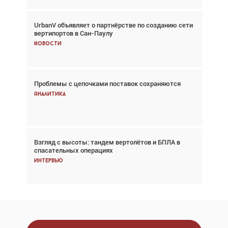
UrbanV объявляет о партнёрстве по созданию сети
Авиационный фотограф Дэйв Кох: «Фотография
вертипортов в Сан-Паулу
говорит сама за себя... а ИИ всё портит»
Новости
Новости
Проблемы с цепочками поставок сохраняются
Впервые с 2024 года глобальный трафик
снижается три недели подряд
Аналитика
Аналитика
Взгляд с высоты: тандем вертолётов и БПЛА в
Частный самолёт – это актив. Подходите к
спасательных операциях
покупке соответствующим образом
Интервью
Интервью