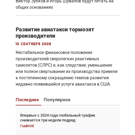
Виктор Зубков и Игорь Шувалов будут летать на
общих основаниях
Развитие авиатакси тормозят
производители
10 сентября 2008
Нестабильное финансовое положение
производителей сверхлегких реактивных
самолетов (СЛРС) и, как следствие, уменьшение
или полное свертывание их производства привели
к постепенному сокращению темпов развития
недавно появившейся услуги авиатакси в США.
Последнее
Популярное
Впервые с 2024 года глобальный трафик
Взгляд с высоты: тандем вертолётов и БПЛА в
снижается три недели подряд
спасательных операциях
Главное
Главное