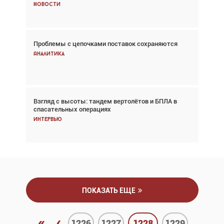
Новости
Новости
Проблемы с цепочками поставок сохраняются
Впервые с 2024 года глобальный трафик
снижается три недели подряд
Аналитика
Аналитика
Взгляд с высоты: тандем вертолётов и БПЛА в
Частный самолёт – это актив. Подходите к
спасательных операциях
покупке соответствующим образом
Интервью
Интервью
ПОКАЗАТЬ ЕЩЕ
«
‹
1226
1227
1228
1229