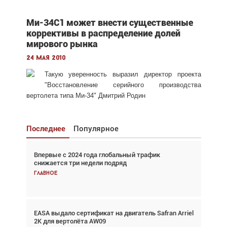
Ми-34С1 может внести существенные
коррективы в распределение долей
мирового рынка
24 мая 2010
Такую уверенность выразил директор проекта
"Восстановление серийного производства
вертолета типа Ми-34" Дмитрий Родин
Последнее
Популярное
Впервые с 2024 года глобальный трафик
Взгляд с высоты: тандем вертолётов и БПЛА в
снижается три недели подряд
спасательных операциях
Главное
Главное
EASA выдало сертификат на двигатель Safran Arriel
Авиационный фотограф Дэйв Кох: «Фотография
2K для вертолёта AW09
говорит сама за себя... а ИИ всё портит»