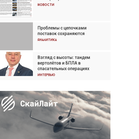
Кох: «Фотография говорит сама
Новости
за себя... а ИИ всё портит»
Новости
Проблемы с цепочками
Впервые с 2024 года
поставок сохраняются
глобальный трафик снижается
три недели подряд
Аналитика
Аналитика
Взгляд с высоты: тандем
Частный самолёт – это актив.
вертолётов и БПЛА в
Подходите к покупке
спасательных операциях
соответствующим образом
Интервью
Интервью