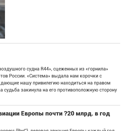
оздушного судна R44», сцеженных из «горнила»
тов России. «Система» выдала нам корочки с
рждающие нашу привилегию находиться на правом
 а судьба закинула на его противоположную сторону
виации Европы почти ?20 млрд. в год
Coopers (PwC), деловая авиация Европы каждый год