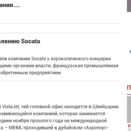
нии....
влению Socata
ивов компании Socata у аэрокосического концерна
щими органами власти, французская промышленная
иобретенным предприятием.
П
VistaJet, чей головной офис находится в Швейцарии,
развивающейся компанией, которая занимается
едине ноября прошлого года на международной
ка – MEBA, проходившей в дубайском «Аэропорт-