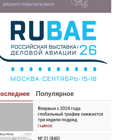
оследнее
Популярное
Впервые с 2024 года
Взгляд с высоты: тандем
глобальный трафик снижается
вертолётов и БПЛА в
три недели подряд
спасательных операциях
Главное
Главное
№ 31 (840)
Авиационный фотограф Дэйв