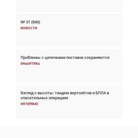
№ 31 (840)
Авиационный фотограф Дэйв Кох: «Фотография
говорит сама за себя... а ИИ всё портит»
Новости
Новости
Проблемы с цепочками поставок сохраняются
Впервые с 2024 года глобальный трафик
снижается три недели подряд
Аналитика
Аналитика
Взгляд с высоты: тандем вертолётов и БПЛА в
Частный самолёт – это актив. Подходите к
спасательных операциях
покупке соответствующим образом
Интервью
Интервью