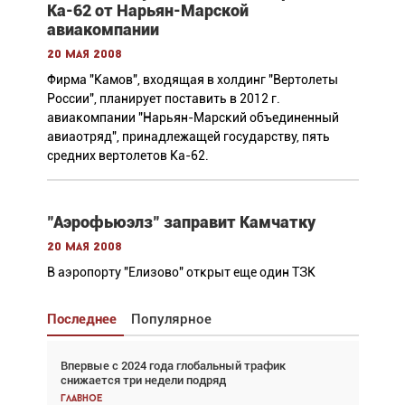
Ка-62 от Нарьян-Марской
авиакомпании
20 мая 2008
Фирма "Камов", входящая в холдинг "Вертолеты
России", планирует поставить в 2012 г.
авиакомпании "Нарьян-Марский объединенный
авиаотряд", принадлежащей государству, пять
средних вертолетов Ка-62.
"Аэрофьюэлз" заправит Камчатку
20 мая 2008
В аэропорту "Елизово" открыт еще один ТЗК
Последнее
Популярное
Впервые с 2024 года глобальный трафик
Взгляд с высоты: тандем вертолётов и БПЛА в
снижается три недели подряд
спасательных операциях
Главное
Главное