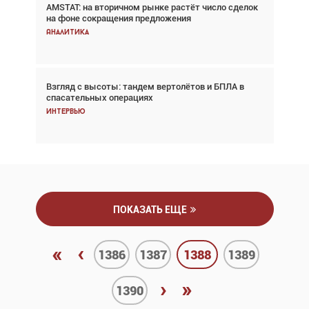
AMSTAT: на вторичном рынке растёт число сделок
В городах чемпионата мира наблюдался подъём,
на фоне сокращения предложения
хотя общий трафик снизился
Аналитика
Аналитика
Взгляд с высоты: тандем вертолётов и БПЛА в
Частный самолёт – это актив. Подходите к
спасательных операциях
покупке соответствующим образом
Интервью
Интервью
ПОКАЗАТЬ ЕЩЕ
«
‹
1386
1387
1388
1389
›
»
1390