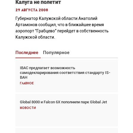
Калуга не полетит
29 августа 2008
Губернатор Калужской области Анатолий
Артамонов сообщил, что в ближайшее время
аэропорт "Грабцево" перейдет в собственность
Калужской области.
Последнее
Популярное
IBAC предлагает возможность
Взгляд с высоты: тандем вертолётов и БПЛА в
самодекларирования соответствия стандарту IS-
спасательных операциях
BAH
Главное
Главное
Global 8000 и Falcon 6X пополнили парк Global Jet
Авиационный фотограф Дэйв Кох: «Фотография
говорит сама за себя... а ИИ всё портит»
Новости
Новости