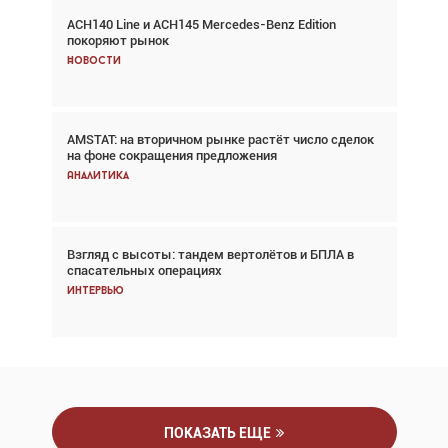
ACH140 Line и ACH145 Mercedes-Benz Edition
Авиационный фотограф Дэйв Кох: «Фотография
покоряют рынок
говорит сама за себя... а ИИ всё портит»
Новости
Новости
AMSTAT: на вторичном рынке растёт число сделок
В городах чемпионата мира наблюдался подъём,
на фоне сокращения предложения
хотя общий трафик снизился
Аналитика
Аналитика
Взгляд с высоты: тандем вертолётов и БПЛА в
Частный самолёт – это актив. Подходите к
спасательных операциях
покупке соответствующим образом
Интервью
Интервью
ПОКАЗАТЬ ЕЩЕ