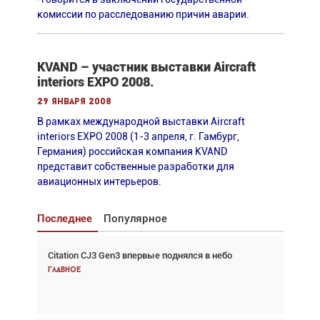
комиссии по расследованию причин аварии.
KVAND – участник выставки Aircraft
interiors EXPO 2008.
29 января 2008
В рамках международной выставки Aircraft
interiors EXPO 2008 (1-3 апреля, г. Гамбург,
Германия) российская компания KVAND
представит собственные разработки для
авиационных интерьеров.
Последнее
Популярное
Citation CJ3 Gen3 впервые поднялся в небо
Взгляд с высоты: тандем вертолётов и БПЛА в
спасательных операциях
Главное
Главное