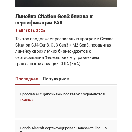
Линейка Citation Gen3 близка к
сертификации FAA
3 августа 2026
Textron продолжает реализацию программ Cessna
Citation CJ4 Gen3, CJ3 Gen3 и M2 Gen3, продвигая
линейку своих лёгких бизнес-джетов к
сертификации Федеральным управлением
гражданской авиации США (FAA).
Последнее
Популярное
Проблемы с цепочками поставок сохраняются
Взгляд с высоты: тандем вертолётов и БПЛА в
спасательных операциях
Главное
Главное
Honda Aircraft сертифицировал HondaJet Elite II в
Авиационный фотограф Дэйв Кох: «Фотография