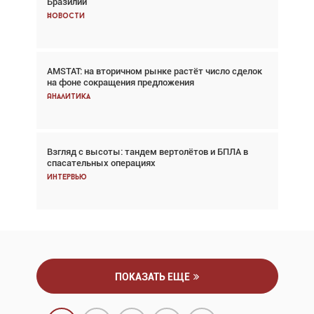
Бразилии
говорит сама за себя... а ИИ всё портит»
Новости
Новости
AMSTAT: на вторичном рынке растёт число сделок
Проблемы с цепочками поставок сохраняются
на фоне сокращения предложения
Аналитика
Аналитика
Взгляд с высоты: тандем вертолётов и БПЛА в
Частный самолёт – это актив. Подходите к
спасательных операциях
покупке соответствующим образом
Интервью
Интервью
ПОКАЗАТЬ ЕЩЕ