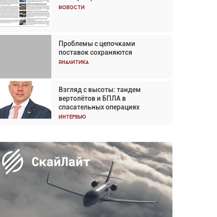
Кох: «Фотография говорит сама
Новости
за себя... а ИИ всё портит»
Новости
Проблемы с цепочками
Впервые с 2024 года
поставок сохраняются
глобальный трафик снижается
три недели подряд
Аналитика
Аналитика
Взгляд с высоты: тандем
Частный самолёт – это актив.
вертолётов и БПЛА в
Подходите к покупке
спасательных операциях
соответствующим образом
Интервью
Интервью