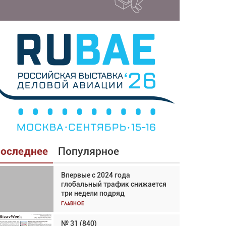
оследнее
Популярное
Впервые с 2024 года
Взгляд с высоты: тандем
глобальный трафик снижается
вертолётов и БПЛА в
три недели подряд
спасательных операциях
Главное
Главное
№ 31 (840)
Авиационный фотограф Дэйв