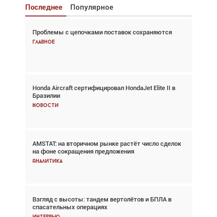
Последнее
Популярное
Проблемы с цепочками поставок сохраняются
Взгляд с высоты: тандем вертолётов и БПЛА в
спасательных операциях
Главное
Главное
Honda Aircraft сертифицировал HondaJet Elite II в
Авиационный фотограф Дэйв Кох: «Фотография
Бразилии
говорит сама за себя... а ИИ всё портит»
Новости
Новости
AMSTAT: на вторичном рынке растёт число сделок
Проблемы с цепочками поставок сохраняются
на фоне сокращения предложения
Аналитика
Аналитика
Взгляд с высоты: тандем вертолётов и БПЛА в
Частный самолёт – это актив. Подходите к
спасательных операциях
покупке соответствующим образом