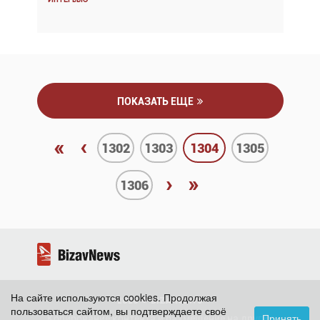
Интервью
Интервью
ПОКАЗАТЬ ЕЩЕ
«
‹
1302
1303
1304
1305
›
»
1306
На сайте используются cookies. Продолжая
2026 ©
BizavNews
пользоваться сайтом, вы подтверждаете своё
Принять
Копирование контента и размещение на других