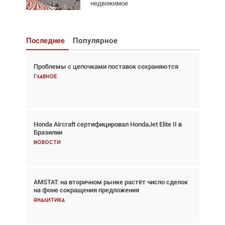
недвижимое
Последнее
Популярное
Проблемы с цепочками поставок сохраняются
Взгляд с высоты: тандем вертолётов и БПЛА в
спасательных операциях
Главное
Главное
Honda Aircraft сертифицировал HondaJet Elite II в
Авиационный фотограф Дэйв Кох: «Фотография
Бразилии
говорит сама за себя... а ИИ всё портит»
Новости
Новости
AMSTAT: на вторичном рынке растёт число сделок
Проблемы с цепочками поставок сохраняются
на фоне сокращения предложения
Аналитика
Аналитика