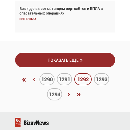
Взгляд с высоты: тандем вертолётов и БПЛА в
Частный самолёт – это актив. Подходите к
спасательных операциях
покупке соответствующим образом
Интервью
Интервью
ПОКАЗАТЬ ЕЩЕ
«
‹
1290
1291
1292
1293
›
»
1294