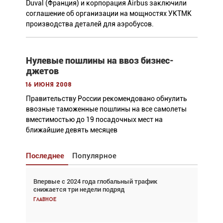
Duval (Франция) и корпорация Airbus заключили
соглашение об организации на мощностях УКТМК
производства деталей для аэробусов.
Нулевые пошлины на ввоз бизнес-
джетов
16 июня 2008
Правительству России рекомендовано обнулить
ввозные таможенные пошлины на все самолеты
вместимостью до 19 посадочных мест на
ближайшие девять месяцев
Последнее
Популярное
Впервые с 2024 года глобальный трафик
Взгляд с высоты: тандем вертолётов и БПЛА в
снижается три недели подряд
спасательных операциях
Главное
Главное