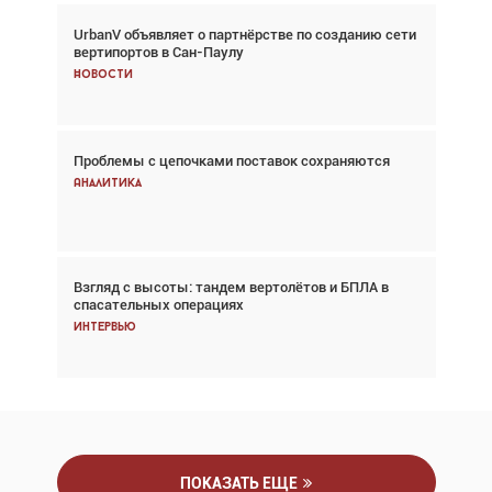
UrbanV объявляет о партнёрстве по созданию сети
Авиационный фотограф Дэйв Кох: «Фотография
вертипортов в Сан-Паулу
говорит сама за себя... а ИИ всё портит»
Новости
Новости
Проблемы с цепочками поставок сохраняются
Впервые с 2024 года глобальный трафик
снижается три недели подряд
Аналитика
Аналитика
Взгляд с высоты: тандем вертолётов и БПЛА в
Частный самолёт – это актив. Подходите к
спасательных операциях
покупке соответствующим образом
Интервью
Интервью
ПОКАЗАТЬ ЕЩЕ