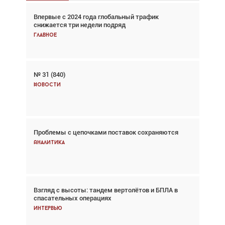
Впервые с 2024 года глобальный трафик
Взгляд с высоты: тандем вертолётов и БПЛА в
снижается три недели подряд
спасательных операциях
Главное
Главное
№ 31 (840)
Авиационный фотограф Дэйв Кох: «Фотография
говорит сама за себя... а ИИ всё портит»
Новости
Новости
Проблемы с цепочками поставок сохраняются
Впервые с 2024 года глобальный трафик
снижается три недели подряд
Аналитика
Аналитика
Взгляд с высоты: тандем вертолётов и БПЛА в
Частный самолёт – это актив. Подходите к
спасательных операциях
покупке соответствующим образом
Интервью
Интервью