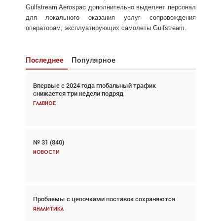
Gulfstream Aerospac дополнительно выделяет персонал
для локального оказания услуг сопровождения
операторам, эксплуатирующих самолеты Gulfstream.
Последнее
Популярное
Впервые с 2024 года глобальный трафик
Взгляд с высоты: тандем вертолётов и БПЛА в
снижается три недели подряд
спасательных операциях
Главное
Главное
№ 31 (840)
Авиационный фотограф Дэйв Кох: «Фотография
говорит сама за себя... а ИИ всё портит»
Новости
Новости
Проблемы с цепочками поставок сохраняются
Впервые с 2024 года глобальный трафик
снижается три недели подряд
Аналитика
Аналитика