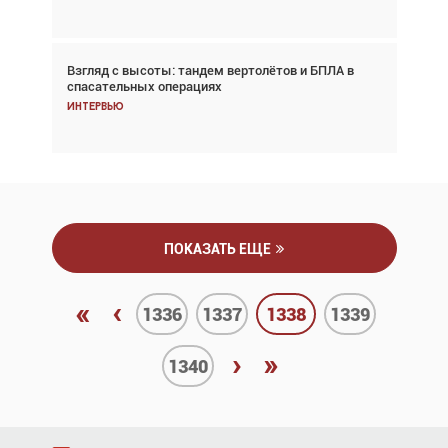
Взгляд с высоты: тандем вертолётов и БПЛА в
Частный самолёт – это актив. Подходите к
спасательных операциях
покупке соответствующим образом
Интервью
Интервью
ПОКАЗАТЬ ЕЩЕ
«
‹
1336
1337
1338
1339
›
»
1340