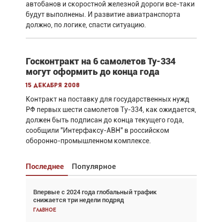
автобанов и скоростной железной дороги все-таки
будут выполнены. И развитие авиатранспорта
должно, по логике, спасти ситуацию.
Госконтракт на 6 самолетов Ту-334
могут оформить до конца года
15 декабря 2008
Контракт на поставку для государственных нужд
РФ первых шести самолетов Ту-334, как ожидается,
должен быть подписан до конца текущего года,
сообщили "Интерфаксу-АВН" в российском
оборонно-промышленном комплексе.
Последнее
Популярное
Впервые с 2024 года глобальный трафик
Взгляд с высоты: тандем вертолётов и БПЛА в
снижается три недели подряд
спасательных операциях
Главное
Главное