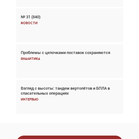
№ 31 (840)
Авиационный фотограф Дэйв Кох: «Фотография
говорит сама за себя... а ИИ всё портит»
Новости
Новости
Проблемы с цепочками поставок сохраняются
Впервые с 2024 года глобальный трафик
снижается три недели подряд
Аналитика
Аналитика
Взгляд с высоты: тандем вертолётов и БПЛА в
Частный самолёт – это актив. Подходите к
спасательных операциях
покупке соответствующим образом
Интервью
Интервью