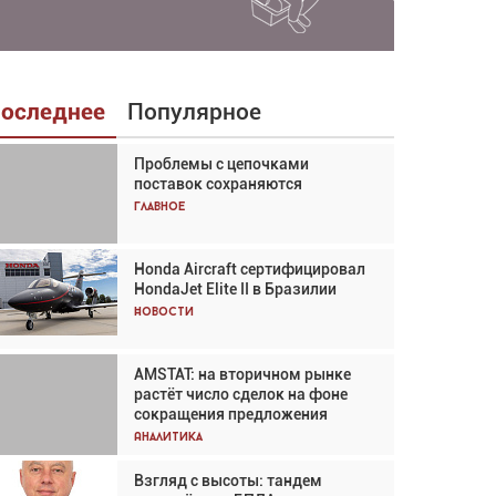
оследнее
Популярное
Проблемы с цепочками
Взгляд с высоты: тандем
поставок сохраняются
вертолётов и БПЛА в
спасательных операциях
Главное
Главное
Honda Aircraft сертифицировал
Авиационный фотограф Дэйв
HondaJet Elite II в Бразилии
Кох: «Фотография говорит сама
за себя... а ИИ всё портит»
Новости
Новости
AMSTAT: на вторичном рынке
Проблемы с цепочками
растёт число сделок на фоне
поставок сохраняются
сокращения предложения
Аналитика
Аналитика
Взгляд с высоты: тандем
Частный самолёт – это актив.