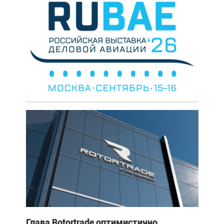
Глава Rotortrade оптимистично