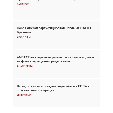
спасательных операциях
Главное
Главное
Honda Aircraft сертифицировал HondaJet Elite II в
Авиационный фотограф Дэйв Кох: «Фотография
Бразилии
говорит сама за себя... а ИИ всё портит»
Новости
Новости
AMSTAT: на вторичном рынке растёт число сделок
Проблемы с цепочками поставок сохраняются
на фоне сокращения предложения
Аналитика
Аналитика
Взгляд с высоты: тандем вертолётов и БПЛА в
Частный самолёт – это актив. Подходите к
спасательных операциях
покупке соответствующим образом
Интервью
Интервью