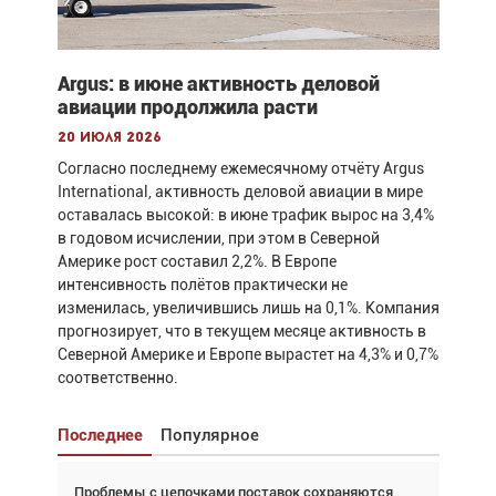
Argus: в июне активность деловой
авиации продолжила расти
20 июля 2026
Согласно последнему ежемесячному отчёту Argus
International, активность деловой авиации в мире
оставалась высокой: в июне трафик вырос на 3,4%
в годовом исчислении, при этом в Северной
Америке рост составил 2,2%. В Европе
интенсивность полётов практически не
изменилась, увеличившись лишь на 0,1%. Компания
прогнозирует, что в текущем месяце активность в
Северной Америке и Европе вырастет на 4,3% и 0,7%
соответственно.
Последнее
Популярное
Проблемы с цепочками поставок сохраняются
Взгляд с высоты: тандем вертолётов и БПЛА в