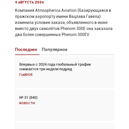
4 августа 2026
Компания Atmospherica Aviation (базирующаяся в
пражском аэропорту имени Вацлава Гавела)
изменила условия заказа, объявленного в июне:
вместо двух самолётов Phenom 300E она заказала
два более совершенных Phenom 300EV.
Последнее
Популярное
Впервые с 2024 года глобальный трафик
Взгляд с высоты: тандем вертолётов и БПЛА в
снижается три недели подряд
спасательных операциях
Главное
Главное
№ 31 (840)
Авиационный фотограф Дэйв Кох: «Фотография
говорит сама за себя... а ИИ всё портит»
Новости
Новости