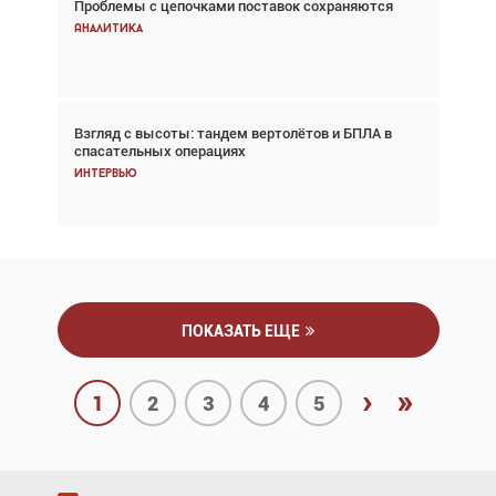
Проблемы с цепочками поставок сохраняются
Впервые с 2024 года глобальный трафик
снижается три недели подряд
Аналитика
Аналитика
Взгляд с высоты: тандем вертолётов и БПЛА в
Частный самолёт – это актив. Подходите к
спасательных операциях
покупке соответствующим образом
Интервью
Интервью
ПОКАЗАТЬ ЕЩЕ
›
»
1
2
3
4
5