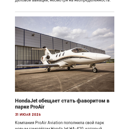
деловой авиации, несмотря на неопределённость.
HondaJet обещает стать фаворитом в
парке ProAir
31 июля 2026
Компания ProAir Aviation пополнила свой парк
новым самолётом HondaJet HA-420, который