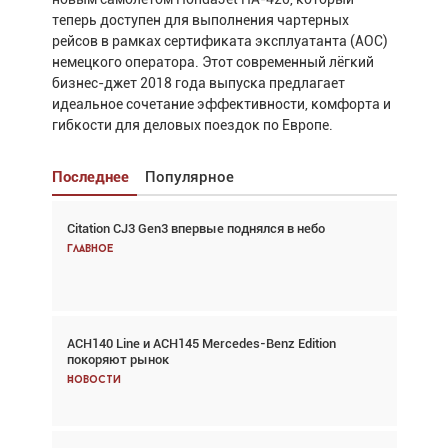
теперь доступен для выполнения чартерных
рейсов в рамках сертификата эксплуатанта (AOC)
немецкого оператора. Этот современный лёгкий
бизнес-джет 2018 года выпуска предлагает
идеальное сочетание эффективности, комфорта и
гибкости для деловых поездок по Европе.
Последнее
Популярное
Citation CJ3 Gen3 впервые поднялся в небо
Взгляд с высоты: тандем вертолётов и БПЛА в
спасательных операциях
Главное
Главное
ACH140 Line и ACH145 Mercedes-Benz Edition
Авиационный фотограф Дэйв Кох: «Фотография
покоряют рынок
говорит сама за себя... а ИИ всё портит»
Новости
Новости