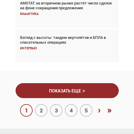
AMSTAT: на вторичном рынке растёт число сделок
В городах чемпионата мира наблюдался подъём,
на фоне сокращения предложения
хотя общий трафик снизился
Аналитика
Аналитика
Взгляд с высоты: тандем вертолётов и БПЛА в
Частный самолёт – это актив. Подходите к
спасательных операциях
покупке соответствующим образом
Интервью
Интервью
ПОКАЗАТЬ ЕЩЕ
›
»
1
2
3
4
5