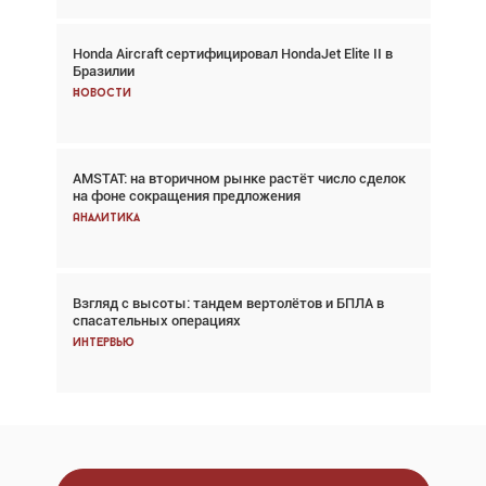
Honda Aircraft сертифицировал HondaJet Elite II в
Авиационный фотограф Дэйв Кох: «Фотография
Бразилии
говорит сама за себя... а ИИ всё портит»
Новости
Новости
AMSTAT: на вторичном рынке растёт число сделок
Проблемы с цепочками поставок сохраняются
на фоне сокращения предложения
Аналитика
Аналитика
Взгляд с высоты: тандем вертолётов и БПЛА в
Частный самолёт – это актив. Подходите к
спасательных операциях
покупке соответствующим образом
Интервью
Интервью