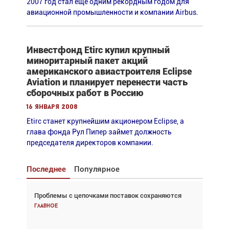
2007 год стал еще одним рекордным годом для
авиационной промышленности и компании Airbus.
Инвестфонд Etirc купил крупный
миноритарный пакет акций
американского авиастроителя Eclipse
Aviation и планирует перенести часть
сборочных работ в Россию
16 января 2008
Etirc станет крупнейшим акционером Eclipse, а
глава фонда Рул Пипер займет должность
председателя директоров компании.
Последнее
Популярное
Проблемы с цепочками поставок сохраняются
Взгляд с высоты: тандем вертолётов и БПЛА в
спасательных операциях
Главное
Главное