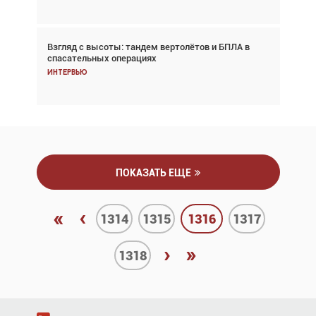
Взгляд с высоты: тандем вертолётов и БПЛА в
Частный самолёт – это актив. Подходите к
спасательных операциях
покупке соответствующим образом
Интервью
Интервью
ПОКАЗАТЬ ЕЩЕ
«
‹
1314
1315
1316
1317
›
»
1318