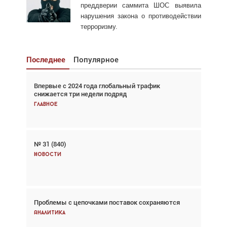
преддверии саммита ШОС выявила
нарушения закона о противодействии
терроризму.
Последнее
Популярное
Впервые с 2024 года глобальный трафик
Взгляд с высоты: тандем вертолётов и БПЛА в
снижается три недели подряд
спасательных операциях
Главное
Главное
№ 31 (840)
Авиационный фотограф Дэйв Кох: «Фотография
говорит сама за себя... а ИИ всё портит»
Новости
Новости
Проблемы с цепочками поставок сохраняются
Впервые с 2024 года глобальный трафик
снижается три недели подряд
Аналитика
Аналитика