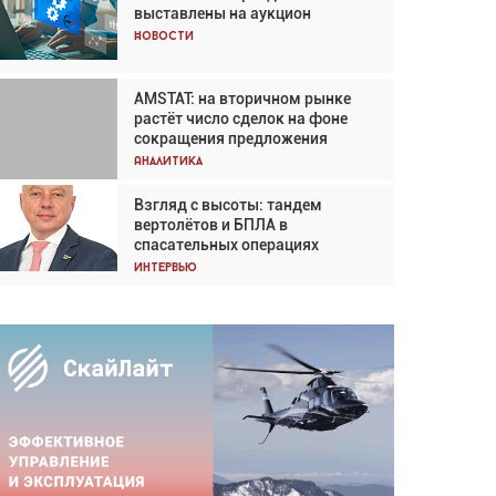
выставлены на аукцион
Кох: «Фотография говорит сама
за себя... а ИИ всё портит»
Новости
Новости
AMSTAT: на вторичном рынке
Проблемы с цепочками
растёт число сделок на фоне
поставок сохраняются
сокращения предложения
Аналитика
Аналитика
Взгляд с высоты: тандем
Частный самолёт – это актив.
вертолётов и БПЛА в
Подходите к покупке
спасательных операциях
соответствующим образом
Интервью
Интервью