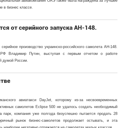
ациональная авиакомпания ОАЭ также была награждена за лучшее
е в бизнес классе.
тся от серийного запуска АН-148.
в серийное производство украинско-российского самолета АН-148.
 РФ Владимир Путин, выступая с первым отчетом о работе
й думой России.
стве
канского авиатакси DayJet, которому из-за несвоевременных
активных самолетов Eclipse 500 не удалось создать необходимый
а парк, компания уже полгода безуспешно пытается продать 28
оричный рынок бизнес-самолетов продолжает остывать, и эта
ь наиболее негативно отражается на самолетах малых классов.