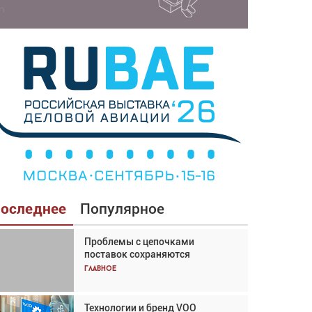
оследнее
Популярное
Проблемы с цепочками
Взгляд с высоты: тандем
поставок сохраняются
вертолётов и БПЛА в
спасательных операциях
Главное
Главное
Технологии и бренд VOO
Авиационный фотограф Дэйв