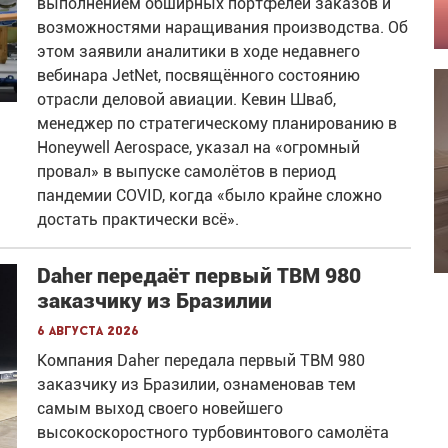
выполнением обширных портфелей заказов и
возможностями наращивания производства. Об
этом заявили аналитики в ходе недавнего
вебинара JetNet, посвящённого состоянию
отрасли деловой авиации. Кевин Шваб,
менеджер по стратегическому планированию в
Honeywell Aerospace, указал на «огромный
провал» в выпуске самолётов в период
пандемии COVID, когда «было крайне сложно
достать практически всё».
Daher передаёт первый TBM 980
заказчику из Бразилии
6 августа 2026
Компания Daher передала первый TBM 980
заказчику из Бразилии, ознаменовав тем
самым выход своего новейшего
высокоскоростного турбовинтового самолёта