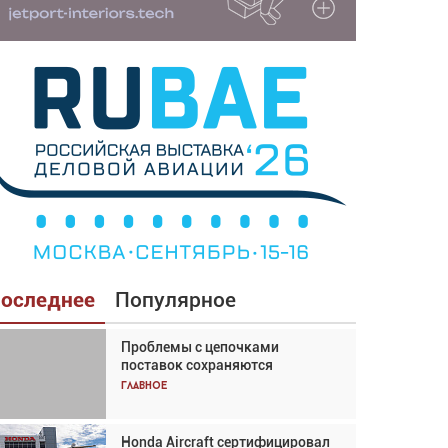
оследнее
Популярное
Проблемы с цепочками
Взгляд с высоты: тандем
поставок сохраняются
вертолётов и БПЛА в
спасательных операциях
Главное
Главное
Honda Aircraft сертифицировал
Авиационный фотограф Дэйв