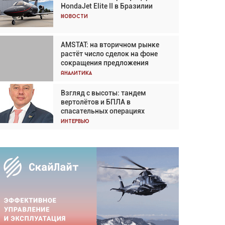
HondaJet Elite II в Бразилии
Кох: «Фотография говорит сама
за себя... а ИИ всё портит»
Новости
Новости
AMSTAT: на вторичном рынке
Проблемы с цепочками
растёт число сделок на фоне
поставок сохраняются
сокращения предложения
Аналитика
Аналитика
Взгляд с высоты: тандем
Частный самолёт – это актив.
вертолётов и БПЛА в
Подходите к покупке
спасательных операциях
соответствующим образом
Интервью
Интервью