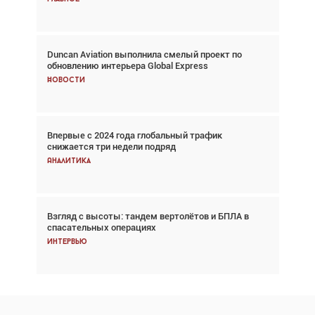
Duncan Aviation выполнила смелый проект по
Авиационный фотограф Дэйв Кох: «Фотография
обновлению интерьера Global Express
говорит сама за себя... а ИИ всё портит»
Новости
Новости
Впервые с 2024 года глобальный трафик
Впервые с 2024 года глобальный трафик
снижается три недели подряд
снижается три недели подряд
Аналитика
Аналитика
Взгляд с высоты: тандем вертолётов и БПЛА в
Частный самолёт – это актив. Подходите к
спасательных операциях
покупке соответствующим образом
Интервью
Интервью