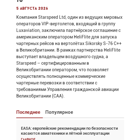
5 августа 2026
Компания Starspeed Ltd, один из ведущих мировых
операторов VIP-вертолетов, входящий в группу
Luxaviation, заключила партнёрское соглашение с
американским оператором HeliFlite для запуска
чартерных рейсов на вертолётах Sikorsky S-76 C++
в Великобритании. В рамках партнерства HeliFlite
выступает владельцем воздушного судна, а
Starspeed – сертифицированным в
Великобритании оператором, что позволяет
осуществлять полноценные коммерческие
чартерные перевозки в соответствии с
требованиями Управления гражданской авиации
Великобритании (CAA).
Последнее
Популярное
EASA: европейские рекомендации по безопасности
Взгляд с высоты: тандем вертолётов и БПЛА в
касаются авиатехники и лётной эксплуатации
спасательных операциях
Главное
Главное