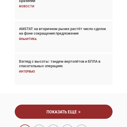
Бразилии
говорит сама за себя... а ИИ всё портит»
Новости
Новости
AMSTAT: на вторичном рынке растёт число сделок
Проблемы с цепочками поставок сохраняются
на фоне сокращения предложения
Аналитика
Аналитика
Взгляд с высоты: тандем вертолётов и БПЛА в
Частный самолёт – это актив. Подходите к
спасательных операциях
покупке соответствующим образом
Интервью
Интервью
ПОКАЗАТЬ ЕЩЕ