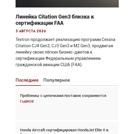
Линейка Citation Gen3 близка к
сертификации FAA
3 августа 2026
Textron продолжает реализацию программ Cessna
Citation CJ4 Gen3, CJ3 Gen3 и M2 Gen3, продвигая
линейку своих лёгких бизнес-джетов к
сертификации Федеральным управлением
гражданской авиации США (FAA).
Последнее
Популярное
Проблемы с цепочками поставок сохраняются
Взгляд с высоты: тандем вертолётов и БПЛА в
спасательных операциях
Главное
Главное
Honda Aircraft сертифицировал HondaJet Elite II в
Авиационный фотограф Дэйв Кох: «Фотография