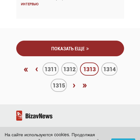
Интервью
Интервью
ПОКАЗАТЬ ЕЩЕ
«
‹
1311
1312
1313
1314
›
»
1315
На сайте используются cookies. Продолжая
2026 ©
BizavNews