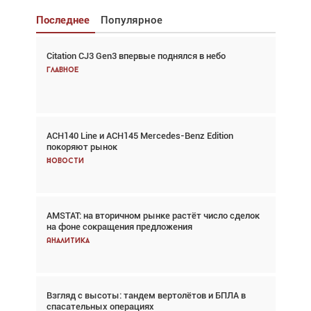
Последнее
Популярное
Citation CJ3 Gen3 впервые поднялся в небо
Взгляд с высоты: тандем вертолётов и БПЛА в
спасательных операциях
Главное
Главное
ACH140 Line и ACH145 Mercedes-Benz Edition
Авиационный фотограф Дэйв Кох: «Фотография
покоряют рынок
говорит сама за себя... а ИИ всё портит»
Новости
Новости
AMSTAT: на вторичном рынке растёт число сделок
В городах чемпионата мира наблюдался подъём,
на фоне сокращения предложения
хотя общий трафик снизился
Аналитика
Аналитика
Взгляд с высоты: тандем вертолётов и БПЛА в
Частный самолёт – это актив. Подходите к
спасательных операциях
покупке соответствующим образом