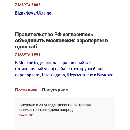
7 марта 2008
BizavNews/Ukraine
Правительство РФ согласилось
объединить московские аэропорты в
один хаб
7 марта 2008
В Москве будет создан транзитный хаб
(стыковочный узел) на базе трех крупнейших
аэропортов: Домодедово, Шереметьево и Внуково.
Последнее
Популярное
Впервые с 2024 года глобальный трафик
Взгляд с высоты: тандем вертолётов и БПЛА в
снижается три недели подряд
спасательных операциях
Главное
Главное