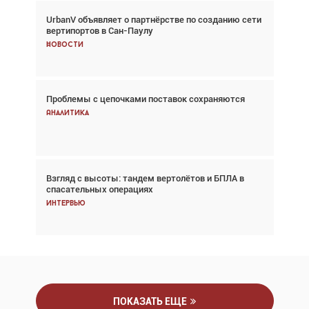
UrbanV объявляет о партнёрстве по созданию сети
Авиационный фотограф Дэйв Кох: «Фотография
вертипортов в Сан-Паулу
говорит сама за себя... а ИИ всё портит»
Новости
Новости
Проблемы с цепочками поставок сохраняются
Впервые с 2024 года глобальный трафик
снижается три недели подряд
Аналитика
Аналитика
Взгляд с высоты: тандем вертолётов и БПЛА в
Частный самолёт – это актив. Подходите к
спасательных операциях
покупке соответствующим образом
Интервью
Интервью
ПОКАЗАТЬ ЕЩЕ