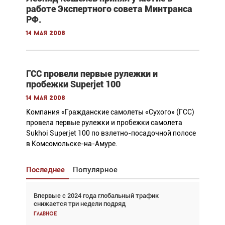
работе Экспертного совета Минтранса
РФ.
14 мая 2008
ГСС провели первые рулежки и
пробежки Superjet 100
14 мая 2008
Компания «Гражданские самолеты «Сухого» (ГСС)
провела первые рулежки и пробежки самолета
Sukhoi Superjet 100 по взлетно-посадочной полосе
в Комсомольске-на-Амуре.
Последнее
Популярное
Впервые с 2024 года глобальный трафик
Взгляд с высоты: тандем вертолётов и БПЛА в
снижается три недели подряд
спасательных операциях
Главное
Главное