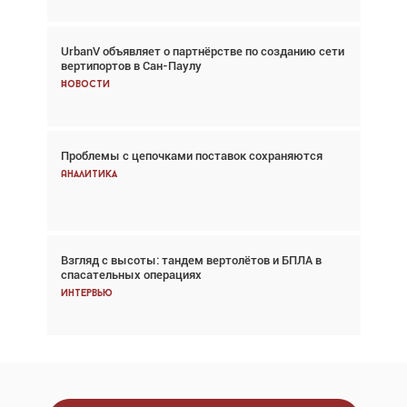
UrbanV объявляет о партнёрстве по созданию сети
Авиационный фотограф Дэйв Кох: «Фотография
вертипортов в Сан-Паулу
говорит сама за себя... а ИИ всё портит»
Новости
Новости
Проблемы с цепочками поставок сохраняются
Впервые с 2024 года глобальный трафик
снижается три недели подряд
Аналитика
Аналитика
Взгляд с высоты: тандем вертолётов и БПЛА в
Частный самолёт – это актив. Подходите к
спасательных операциях
покупке соответствующим образом
Интервью
Интервью