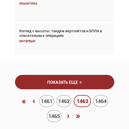
снижается три недели подряд
Аналитика
Аналитика
Взгляд с высоты: тандем вертолётов и БПЛА в
Частный самолёт – это актив. Подходите к
спасательных операциях
покупке соответствующим образом
Интервью
Интервью
ПОКАЗАТЬ ЕЩЕ
«
‹
1461
1462
1463
1464
›
»
1465