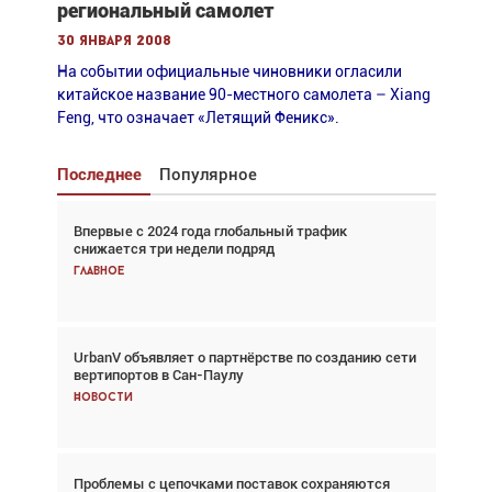
региональный самолет
30 января 2008
На событии официальные чиновники огласили
китайское название 90-местного самолета – Xiang
Feng, что означает «Летящий Феникс».
Последнее
Популярное
Впервые с 2024 года глобальный трафик
Взгляд с высоты: тандем вертолётов и БПЛА в
снижается три недели подряд
спасательных операциях
Главное
Главное
UrbanV объявляет о партнёрстве по созданию сети
Авиационный фотограф Дэйв Кох: «Фотография
вертипортов в Сан-Паулу
говорит сама за себя... а ИИ всё портит»
Новости
Новости
Проблемы с цепочками поставок сохраняются
Впервые с 2024 года глобальный трафик