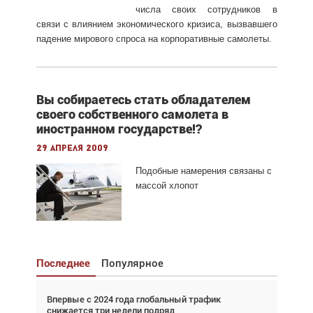
числа своих сотрудников в
связи с влиянием экономического кризиса, вызвавшего
падение мирового спроса на корпоративные самолеты.
Вы собираетесь стать обладателем
своего собственного самолета в
иностранном государстве!?
29 апреля 2009
Подобные намерения связаны с
массой хлопот
Последнее
Популярное
Впервые с 2024 года глобальный трафик
Взгляд с высоты: тандем вертолётов и БПЛА в
снижается три недели подряд
спасательных операциях