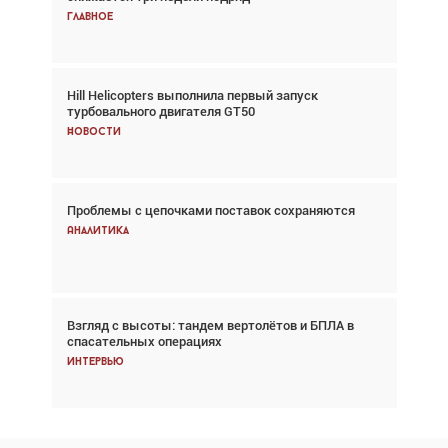
Главное
Главное
Hill Helicopters выполнила первый запуск
Авиационный фотограф Дэйв Кох: «Фотография
турбовального двигателя GT50
говорит сама за себя... а ИИ всё портит»
Новости
Новости
Проблемы с цепочками поставок сохраняются
Впервые с 2024 года глобальный трафик
снижается три недели подряд
Аналитика
Аналитика
Взгляд с высоты: тандем вертолётов и БПЛА в
Частный самолёт – это актив. Подходите к
спасательных операциях
покупке соответствующим образом
Интервью
Интервью