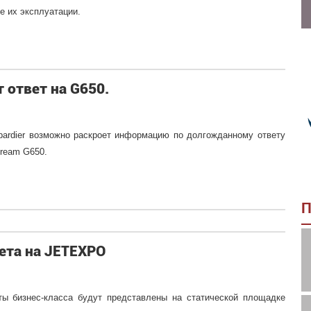
е их эксплуатации.
 ответ на G650.
rdier возможно раскроет информацию по долгожданному ответу
tream G650.
П
лета на JETEXPO
ты бизнес-класса будут представлены на статической площадке