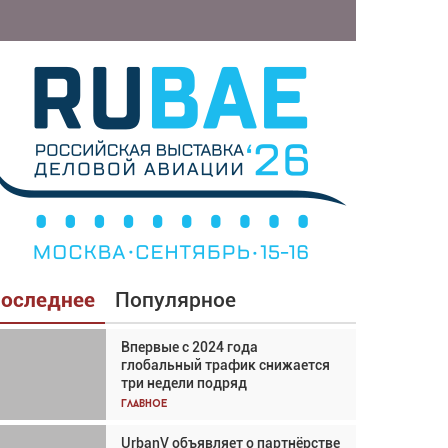
оследнее
Популярное
Впервые с 2024 года
Взгляд с высоты: тандем
глобальный трафик снижается
вертолётов и БПЛА в
три недели подряд
спасательных операциях
Главное
Главное
UrbanV объявляет о партнёрстве
Авиационный фотограф Дэйв