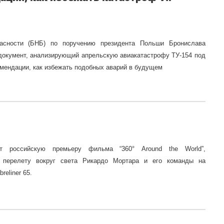
асности (БНБ) по поручению президента Польши Бронислава
документ, анализирующий апрельскую авиакатастрофу ТУ-154 под
ендации, как избежать подобных аварий в будущем
т российскую премьеру фильма “360° Around the World”,
 перелету вокруг света Рикардо Мортара и его команды на
reliner 65.