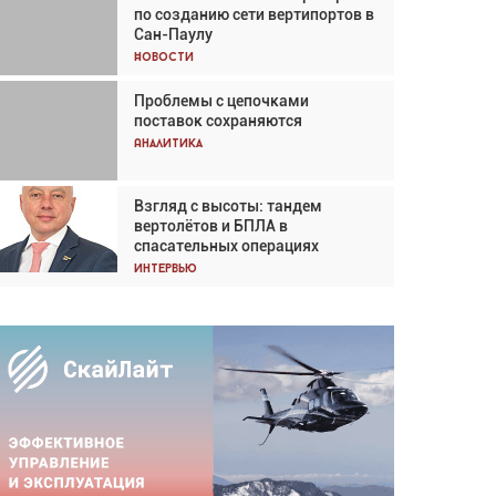
по созданию сети вертипортов в
Кох: «Фотография говорит сама
Сан-Паулу
за себя... а ИИ всё портит»
Новости
Новости
Проблемы с цепочками
Впервые с 2024 года
поставок сохраняются
глобальный трафик снижается
три недели подряд
Аналитика
Аналитика
Взгляд с высоты: тандем
Частный самолёт – это актив.
вертолётов и БПЛА в
Подходите к покупке
спасательных операциях
соответствующим образом
Интервью
Интервью