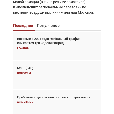
малой авиации (в т.ч. в режиме авиатакси),
выполняющих региональные перевозки по
местным воздушным линиям или над Москвой.
Последнее
Популярное
Впервые с 2024 года глобальный трафик
Взгляд с высоты: тандем вертолётов и БПЛА в
снижается три недели подряд
спасательных операциях
Главное
Главное
№ 31 (840)
Авиационный фотограф Дэйв Кох: «Фотография
говорит сама за себя... а ИИ всё портит»
Новости
Новости
Проблемы с цепочками поставок сохраняются
Впервые с 2024 года глобальный трафик
снижается три недели подряд
Аналитика
Аналитика