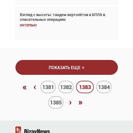
Взгляд с высоты: тандем вертолётов и БПЛА в
Частный самолёт – это актив. Подходите к
спасательных операциях
покупке соответствующим образом
Интервью
Интервью
ПОКАЗАТЬ ЕЩЕ
«
‹
1381
1382
1383
1384
›
»
1385