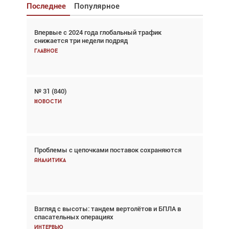
Последнее
Популярное
Впервые с 2024 года глобальный трафик
Взгляд с высоты: тандем вертолётов и БПЛА в
снижается три недели подряд
спасательных операциях
Главное
Главное
№ 31 (840)
Авиационный фотограф Дэйв Кох: «Фотография
говорит сама за себя... а ИИ всё портит»
Новости
Новости
Проблемы с цепочками поставок сохраняются
Впервые с 2024 года глобальный трафик
снижается три недели подряд
Аналитика
Аналитика
Взгляд с высоты: тандем вертолётов и БПЛА в
Частный самолёт – это актив. Подходите к
спасательных операциях
покупке соответствующим образом
Интервью
Интервью