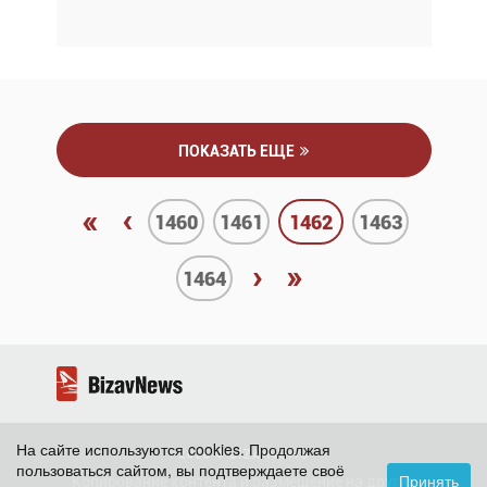
ПОКАЗАТЬ ЕЩЕ
«
‹
1460
1461
1462
1463
›
»
1464
На сайте используются cookies. Продолжая
2026 ©
BizavNews
пользоваться сайтом, вы подтверждаете своё
Принять
Копирование контента и размещение на других