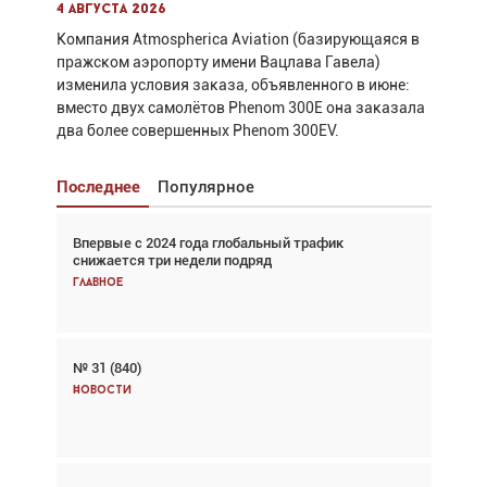
4 августа 2026
Компания Atmospherica Aviation (базирующаяся в
пражском аэропорту имени Вацлава Гавела)
изменила условия заказа, объявленного в июне:
вместо двух самолётов Phenom 300E она заказала
два более совершенных Phenom 300EV.
Последнее
Популярное
Впервые с 2024 года глобальный трафик
Взгляд с высоты: тандем вертолётов и БПЛА в
снижается три недели подряд
спасательных операциях
Главное
Главное
№ 31 (840)
Авиационный фотограф Дэйв Кох: «Фотография
говорит сама за себя... а ИИ всё портит»
Новости
Новости