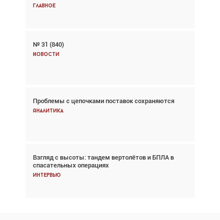
Главное
Главное
№ 31 (840)
Авиационный фотограф Дэйв Кох: «Фотография
говорит сама за себя... а ИИ всё портит»
Новости
Новости
Проблемы с цепочками поставок сохраняются
Впервые с 2024 года глобальный трафик
снижается три недели подряд
Аналитика
Аналитика
Взгляд с высоты: тандем вертолётов и БПЛА в
Частный самолёт – это актив. Подходите к
спасательных операциях
покупке соответствующим образом
Интервью
Интервью