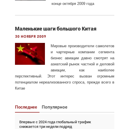
конце октября 2009 года
Маленькие шаги большого Китая
30 ноября 2009
Мировые производители самолетов
и чартерные компании сегмента
бизнес авиации давно смотрят на
азиатский рынок частной и деловой
авиации, как наиболее
перспективный. Этот интерес вызван огромным
потенциалом нереализованного спроса, прежде всего в
Китае
Последнее
Популярное
Впервые с 2024 года глобальный трафик
Взгляд с высоты: тандем вертолётов и БПЛА в
снижается три недели подряд
спасательных операциях