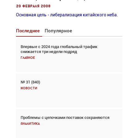
20 февраля 2008
Основная цель - либерализация китайского неба.
Последнее
Популярное
Впервые с 2024 года глобальный трафик
Взгляд с высоты: тандем вертолётов и БПЛА в
снижается три недели подряд
спасательных операциях
Главное
Главное
№ 31 (840)
Авиационный фотограф Дэйв Кох: «Фотография
говорит сама за себя... а ИИ всё портит»
Новости
Новости
Проблемы с цепочками поставок сохраняются
Впервые с 2024 года глобальный трафик
снижается три недели подряд
Аналитика
Аналитика