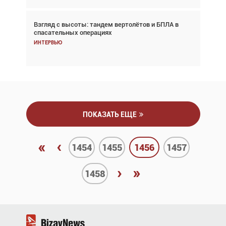
Взгляд с высоты: тандем вертолётов и БПЛА в
Частный самолёт – это актив. Подходите к
спасательных операциях
покупке соответствующим образом
Интервью
Интервью
ПОКАЗАТЬ ЕЩЕ
«
‹
1454
1455
1456
1457
›
»
1458