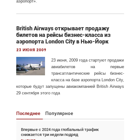
аэропорт».
British Airways открывает продажу
билетов на рейсы бизнес-класса из
аэропорта London City в Нью-Йорк
23 июня 2009
23 июня, 2009 года стартуют продажи
авиабилетов на первые
трансатлантические рейсы бизнес-
класса на базе аэропорта London City,
которые будут запущены авиакомпанией British Airways
29 сентября этого года
Последнее
Популярное
Впервые с 2024 года глобальный трафик
Взгляд с высоты: тандем вертолётов и БПЛА в
снижается три недели подряд
спасательных операциях