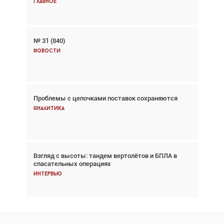
Главное
Главное
№ 31 (840)
Авиационный фотограф Дэйв Кох: «Фотография
говорит сама за себя... а ИИ всё портит»
Новости
Новости
Проблемы с цепочками поставок сохраняются
Впервые с 2024 года глобальный трафик
снижается три недели подряд
Аналитика
Аналитика
Взгляд с высоты: тандем вертолётов и БПЛА в
Частный самолёт – это актив. Подходите к
спасательных операциях
покупке соответствующим образом
Интервью
Интервью