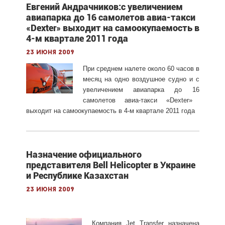
Евгений Андрачников:с увеличением
авиапарка до 16 самолетов авиа-такси
«Dexter» выходит на самоокупаемость в
4-м квартале 2011 года
23 июня 2009
П
ри с
редн
ем
налет
е
около
6
0
часов в
месяц
на одно воздушное судно
и с
увеличением авиапарка до 16
самолетов
а
виа-такси
«
Dexter
»
выходит на самоокупаемость
в
4-м квартале
201
1
год
а
Назначение официального
представителя Bell Helicopter в Украине
и Республике Казахстан
23 июня 2009
Компания Jet Transfer назначена