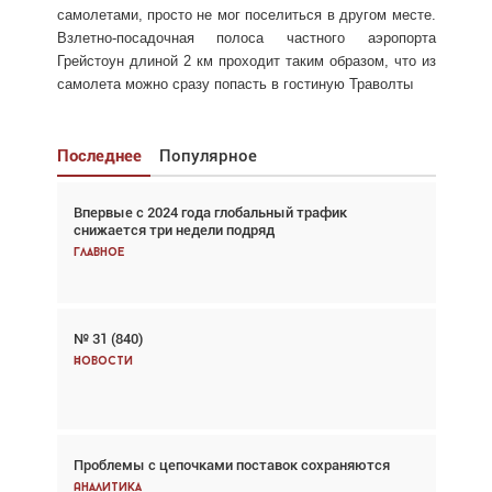
самолетами, просто не мог поселиться в другом месте.
Взлетно-посадочная полоса частного аэропорта
Грейстоун длиной 2 км проходит таким образом, что из
самолета можно сразу попасть в гостиную Траволты
Последнее
Популярное
Впервые с 2024 года глобальный трафик
Взгляд с высоты: тандем вертолётов и БПЛА в
снижается три недели подряд
спасательных операциях
Главное
Главное
№ 31 (840)
Авиационный фотограф Дэйв Кох: «Фотография
говорит сама за себя... а ИИ всё портит»
Новости
Новости
Проблемы с цепочками поставок сохраняются
Впервые с 2024 года глобальный трафик
снижается три недели подряд
Аналитика