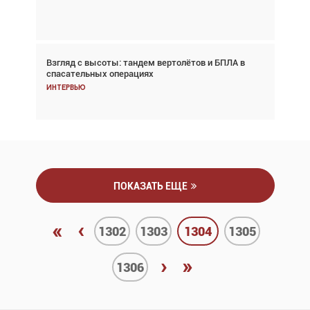
Аналитика
Взгляд с высоты: тандем вертолётов и БПЛА в
Частный самолёт – это актив. Подходите к
спасательных операциях
покупке соответствующим образом
Интервью
Интервью
ПОКАЗАТЬ ЕЩЕ
«
‹
1302
1303
1304
1305
›
»
1306