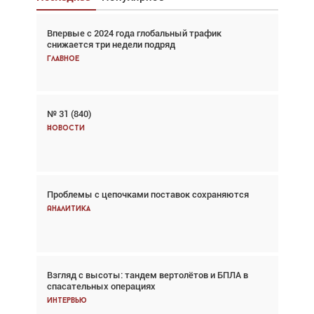
Впервые с 2024 года глобальный трафик
Взгляд с высоты: тандем вертолётов и БПЛА в
снижается три недели подряд
спасательных операциях
Главное
Главное
№ 31 (840)
Авиационный фотограф Дэйв Кох: «Фотография
говорит сама за себя... а ИИ всё портит»
Новости
Новости
Проблемы с цепочками поставок сохраняются
Впервые с 2024 года глобальный трафик
снижается три недели подряд
Аналитика
Аналитика
Взгляд с высоты: тандем вертолётов и БПЛА в
Частный самолёт – это актив. Подходите к
спасательных операциях
покупке соответствующим образом
Интервью
Интервью