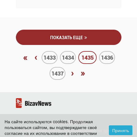
ПОКАЗАТЬ ЕЩЕ
«
‹
1433
1434
1435
1436
›
»
1437
На сайте используются cookies. Продолжая
2026 ©
BizavNews
пользоваться сайтом, вы подтверждаете своё
Принять
Копирование контента и размещение на других
согласие на их использование в соответствии