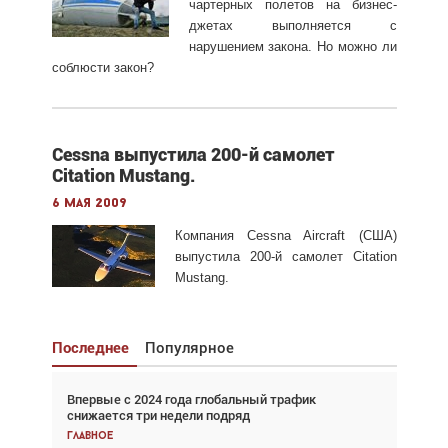
чартерных полетов на бизнес-
джетах выполняется с
нарушением закона. Но можно ли
соблюсти закон?
Cessna выпустила 200-й самолет
Citation Mustang.
6 мая 2009
Компания Cessna Aircraft (США)
выпустила 200-й самолет Citation
Mustang.
Последнее
Популярное
Впервые с 2024 года глобальный трафик
Взгляд с высоты: тандем вертолётов и БПЛА в
снижается три недели подряд
спасательных операциях
Главное
Главное