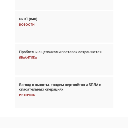
№ 31 (840)
Авиационный фотограф Дэйв Кох: «Фотография
говорит сама за себя... а ИИ всё портит»
Новости
Новости
Проблемы с цепочками поставок сохраняются
Впервые с 2024 года глобальный трафик
снижается три недели подряд
Аналитика
Аналитика
Взгляд с высоты: тандем вертолётов и БПЛА в
Частный самолёт – это актив. Подходите к
спасательных операциях
покупке соответствующим образом
Интервью
Интервью